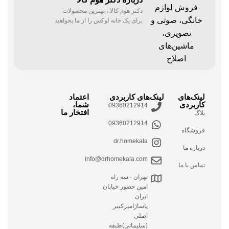
دکتر هوم کالا ، بهترین محصولات
برای یک خانه لوکس را از ما بخواهید
لینک‌های
لینک‌های کاربردی
اعتماد
کاربردی
شما،
09360212914
افتخار ما
بلاگ
09360212914
فروشگاه
dr.homekala
درباره ما
info@drhomekala.com
تماس با ما
تهران - سه راه
امین حضور خیابان
ایران
پاساژامیرکبیر
اصلی
(سلیمانی)طبقه