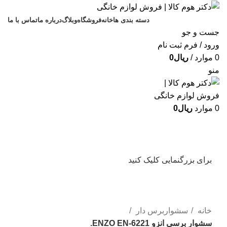
دسته بندی ها
خانه
فروشگاه
وبلاگ
درباره ما
تماس با ما
جست و جو
ورود / فرم ثبت نام
0
موارد
/
ریال
0
منو
0
موارد
ریال
0
برای بزرگنمایی کلیک کنید
خانه
سشواربرس دار
سشوار برسی انزو ENZO EN-6221.