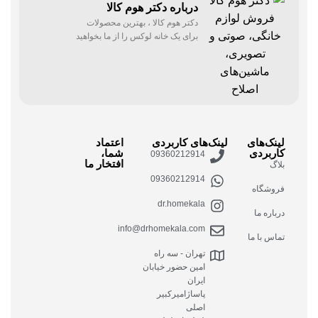
درباره دکتر هوم کالا
دکتر هوم کالا ، بهترین محصولات
برای یک خانه لوکس را از ما بخواهید
لینک‌های
لینک‌های کاربردی
اعتماد
کاربردی
شما،
09360212914
افتخار ما
بلاگ
09360212914
فروشگاه
dr.homekala
درباره ما
info@drhomekala.com
تماس با ما
تهران - سه راه
امین حضور خیابان
ایران
پاساژامیرکبیر
اصلی