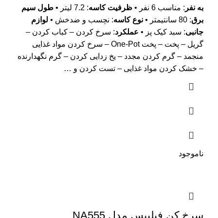
به نفر
: مناسب 6 نفر •
ظرفیت کاسه
: 7.2 لیتر •
طول سیم
برق
: 80 سانتیمتر •
نوع کاسه
: نچسب و ضدخش •
لوازم
جانبی
: سبد کیک پز •
عملکرد
: سرخ کردن – کباب کردن –
گریل – پخت – پخت One-Pot – سرخ کردن مواد غذایی
منجمد – گرم کردن مجدد – یخ زدایی کردن – گرم نگهدارنده
– خشک کردن مواد غذایی – تست کردن و …
ناموجود
سرخ کن فیلیپس مدل NA555