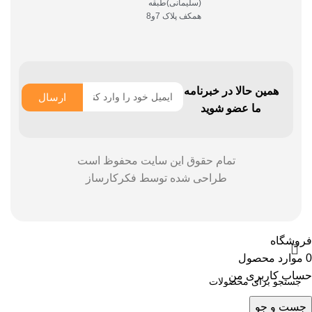
(سلیمانی)طبقه
همکف پلاک 7و8
همین حالا در خبرنامه
ارسال
ما عضو شوید
تمام حقوق این سایت محفوظ است
طراحی شده توسط
فکرکارساز
فروشگاه
0
موارد
محصول
حساب کاربری من
جست و جو