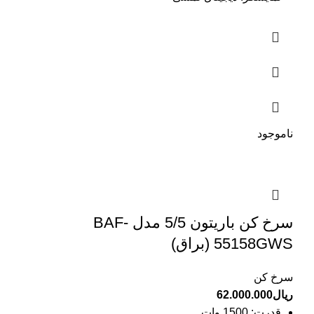
ناموجود
سرخ کن باریتون 5/5 مدل BAF-
55158GWS (براق)
سرخ کن
ریال
62.000.000
قدرت:
1500 وات