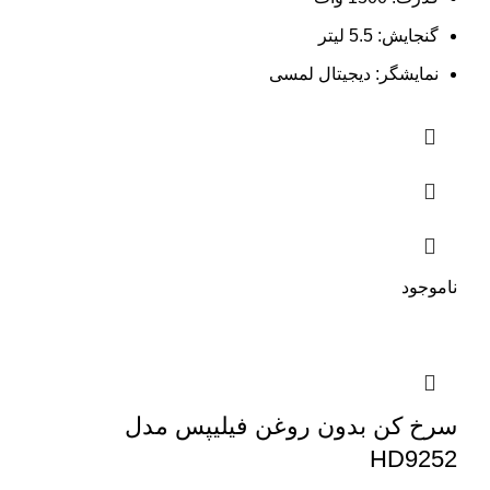
گنجایش:
5.5 لیتر
نمایشگر:
دیجیتال لمسی
ناموجود
سرخ کن بدون روغن فیلیپس مدل
HD9252