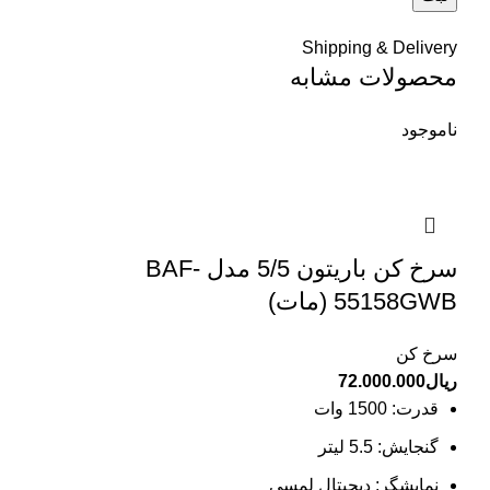
Shipping & Delivery
محصولات مشابه
ناموجود
سرخ کن باریتون 5/5 مدل BAF-
55158GWB (مات)
سرخ کن
ریال
72.000.000
قدرت:
1500 وات
گنجایش:
5.5 لیتر
نمایشگر:
دیجیتال لمسی