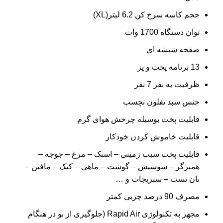
حجم کاسه سرخ کن 6.2 لیتر(XL)
توان دستگاه 1700 وات
صفجه شیشه ای
13 برنامه پخت و پز
ظرفیت به نفر 7 نفر
جنس سبد تفلون نچسب
قابلیت پخت بوسیله چرخش هوای گرم
قابلیت خاموش کردن خودکار
قابلیت پخت سیب زمینی – اسنک – مرغ – جوجه –
همبرگر – سوسیس – گوشت – ماهی – کیک – مافین –
نان تست – سبزیجات و …
مصرف 90 درصد چربی کمتر
مجهز به تکنولوژی Rapid Air (جلوگیری از بو در هنگام