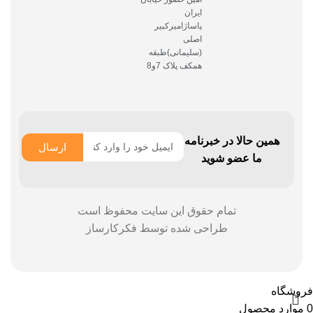
ایران
پاساژامیرکبیر
اصلی
(سلیمانی)طبقه
همکف پلاک 7و8
همین حالا در خبرنامه
ارسال
ما عضو شوید
تمام حقوق این سایت محفوظ است
طراحی شده توسط
فکرکارساز
فروشگاه
0
موارد
محصول