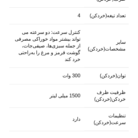
تعداد تیغه(خردکن)
4
کنترل سرعت: دو سرعته می
تواند بیشتر مواد خوراکی مصرفی
سایر
از جمله سبزی‌ها، صیفی‌جات،
مشخصات(خردکن)
گوشت قرمز و مرغ را به‌راحتی
خرد کند
توان(خردکن)
300 وات
ظرفیت ظرف
1500 میلی لیتر
خردکن(خردکن)
تنظیمات
دارد
سرعت(خردکن)