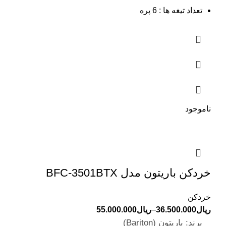
تعداد تیغه ها : 6 پره
ناموجود
خردکن باریتون مدل BFC-3501BTX
خردکن
ریال
36.500.000
–
ریال
55.000.000
برند: باریتون (Bariton)