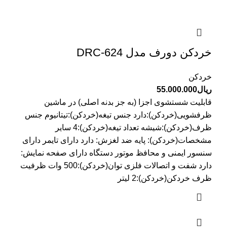
خردکن دورف مدل DRC-624
خردکن
ریال
55.000.000
قابلیت شستشوی اجزا (به جز بدنه اصلی) در ماشین
ظرفشویی(خردکن):دارد جنس تیغه(خردکن):تیتانیوم جنس
ظرف(خردکن):شیشه تعداد تیغه(خردکن):4 سایر
مشخصات(خردکن): پایه ضد لغزش: دارد دارای تایمر دارای
سنسور ایمنی و محافظ موتور دستگاه دارای صفحه نمایش:
دارد شفت و اتصالات فلزی توان(خردکن):500 وات ظرفیت
ظرف خردکن(خردکن):2 لیتر