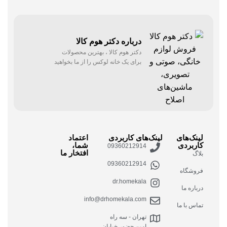
درباره دکتر هوم کالا
دکتر هوم کالا ، بهترین محصولات
برای یک خانه لوکس را از ما بخواهید
لینک‌های
لینک‌های کاربردی
اعتماد
کاربردی
شما،
09360212914
افتخار ما
بلاگ
09360212914
فروشگاه
dr.homekala
درباره ما
info@drhomekala.com
تماس با ما
تهران - سه راه
امین حضور خیابان